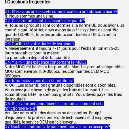
I.
Questions fréquentes
Q1: Êtes-vous une société commerciale ou un fabricant/usine?
R: Nous sommes une usine.
Q2: Ces produits sont-ils assurés de qualité?
R: Tous nos produits sont conformes à la norme UL, nous avons un
contrôle qualité strict, nous avons passé le système de contrôle
qualité ISO9001, tous les produits sont testés à 100% avant la
livraison.
Q3: Quelle est votre durée de livraison?
A: Généralement, il faudra 7-14 jours pour l'échantillon et 15-25
jours ouvrables pour la masse
La production dépend de la quantité.
Q4: Y a-t-il une exigence concernant la MOQ?
Notre MOQ est basé sur les produits. Mais les produits disponibles
MOQ sont environ 100-300pcs, les commandes OEM MOQ
3000pcs
Q5: fournissez-vous des échantillons?
A: Oui. Les échantillons gratuits disponibles sont disponibles.
Vous avez juste besoin de payer les frais de transport. Les
échantillons OEM ne sont pas gratuits. Vous devez payer les frais
de moulage.
Q6: Si je veux personnaliser les produits, comment cela
fonctionnera-t-il?
Veuillez nous offrir des dessins ou des photos. Équipé
d'équipements professionnels, de techniciens et d'employés
qualifiés, le service OEM est le bienvenu.
Q7:Quelles conditions de paiement pouvez-vous accepter?