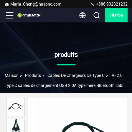
Maria_Cheng@hasonc.com
+886 902021232
Citation
produits
Maison
>
Produits
>
Câbles De Chargeurs De Type C
>
AF2.0
Type C câbles de chargement USB 2.0A type mère Bluetooth câble
audio 410mm 097