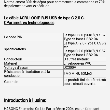
Normalement 30% de dépôt pour commencer la commande et 70%
de paiement avant expédition.
Le câble ACRU-OOIP RJ9 USB de type C 2.0 C-
C
Paramètres technologiques
Le type C 2.0 (56KΩ) /USB2.0
Le code PIN
Type de base USB2.0A
Le type AF2.0-Type C USB 2.0A
etc.
spécifications
Le type C 2.0 (56KΩ) /USB2.0
Type de base USB2.0A
Conducteur
D'autres métaux
Matériel
Enveloppe en PVC
Voltage d'essai
DC300V
Résistance à l'isolation et à la
5MΩ MIN& 5ΩMAX
conduction
Le produit fini doit être testé 
Garantie
court-circuit ouverts.
Introduction à l'usine:
HASONC Enterprise Co.Ltd Ear, créée en 2004, est un fabricant