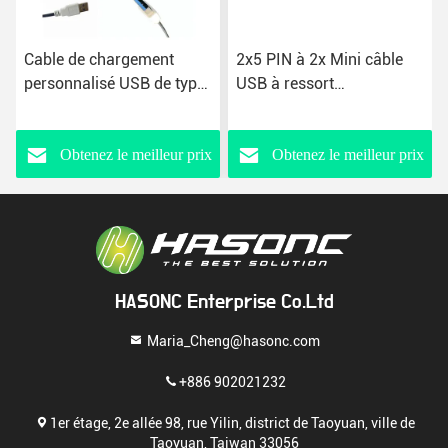
Cable de chargement
2x5 PIN à 2x Mini câble
personnalisé USB de type
USB à ressort
C USB 3.1 A/M à recharge
personnalisé
rapide
Obtenez le meilleur prix
Obtenez le meilleur prix
HASONC Enterprise Co.Ltd
Maria_Cheng@hasonc.com
+886 902021232
1er étage, 2e allée 98, rue Yilin, district de Taoyuan, ville de
Taoyuan, Taiwan 33056